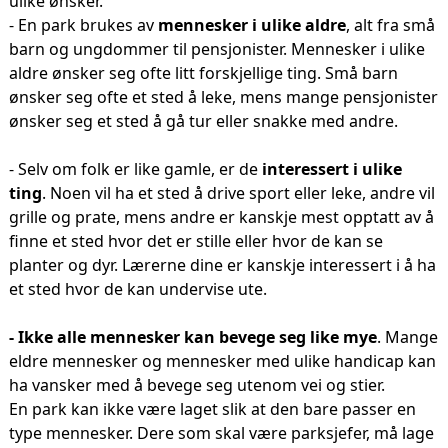
ulike ønsker.
- En park brukes av
mennesker i ulike aldre
, alt fra små
barn og ungdommer til pensjonister. Mennesker i ulike
aldre ønsker seg ofte litt forskjellige ting. Små barn
ønsker seg ofte et sted å leke, mens mange pensjonister
ønsker seg et sted å gå tur eller snakke med andre.
- Selv om folk er like gamle, er de
interessert i ulike
ting
. Noen vil ha et sted å drive sport eller leke, andre vil
grille og prate, mens andre er kanskje mest opptatt av å
finne et sted hvor det er stille eller hvor de kan se
planter og dyr. Lærerne dine er kanskje interessert i å ha
et sted hvor de kan undervise ute.
- Ikke alle mennesker kan bevege seg like mye
. Mange
eldre mennesker og mennesker med ulike handicap kan
ha vansker med å bevege seg utenom vei og stier.
En park kan ikke være laget slik at den bare passer en
type mennesker. Dere som skal være parksjefer, må lage