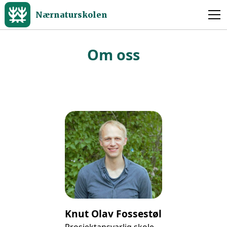
Nærnaturskolen
Om oss
Knut Olav Fossestøl
Prosjektansvarlig skole