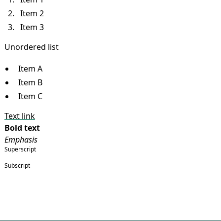
Item 2
Item 3
Unordered list
Item A
Item B
Item C
Text link
Bold text
Emphasis
Superscript
Subscript