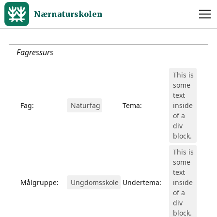
Nærnaturskolen
Fagressurs
This is
some
text
Fag:
Naturfag
Tema:
inside
of a
div
block.
This is
some
text
Målgruppe:
Ungdomsskole
Undertema:
inside
of a
div
block.